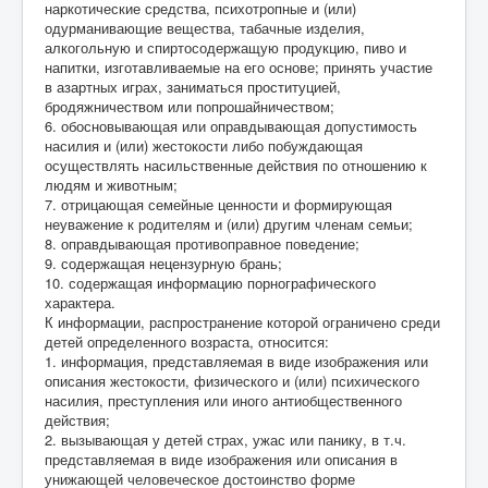
наркотические средства, психотропные и (или)
одурманивающие вещества, табачные изделия,
алкогольную и спиртосодержащую продукцию, пиво и
напитки, изготавливаемые на его основе; принять участие
в азартных играх, заниматься проституцией,
бродяжничеством или попрошайничеством;
6. обосновывающая или оправдывающая допустимость
насилия и (или) жестокости либо побуждающая
осуществлять насильственные действия по отношению к
людям и животным;
7. отрицающая семейные ценности и формирующая
неуважение к родителям и (или) другим членам семьи;
8. оправдывающая противоправное поведение;
9. содержащая нецензурную брань;
10. содержащая информацию порнографического
характера.
К информации, распространение которой ограничено среди
детей определенного возраста, относится:
1. информация, представляемая в виде изображения или
описания жестокости, физического и (или) психического
насилия, преступления или иного антиобщественного
действия;
2. вызывающая у детей страх, ужас или панику, в т.ч.
представляемая в виде изображения или описания в
унижающей человеческое достоинство форме