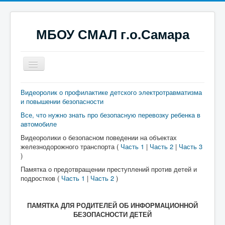
МБОУ СМАЛ г.о.Самара
Включить/
выключить
навигацию
Главная
Видеоролик о профилактике детского электротравматизма
и повышении безопасности
Сведения об образовательной организации
Все, что нужно знать про безопасную перевозку ребенка в
Новости
автомобиле
Видеоролики о безопасном поведении на объектах
О курсах
железнодорожного транспорта (
Часть 1
|
Часть 2
|
Часть 3
)
Контакты
Памятка о предотвращении преступлений против детей и
подростков (
Часть 1
|
Часть 2
)
ПАМЯТКА ДЛЯ РОДИТЕЛЕЙ ОБ ИНФОРМАЦИОННОЙ
БЕЗОПАСНОСТИ ДЕТЕЙ