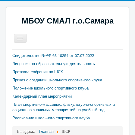
МБОУ СМАЛ г.о.Самара
Включить/
выключить
навигацию
Главная
Свидетельство №РФ 63-10254 от 07.07.2022
Лицензия на образовательную деятельность
Сведения об образовательной организации
Протокол собрания по ШСК
Новости
Приказ о создании школьного спортивного клуба
О курсах
Положение школьного спортивного клуба
Контакты
Календарный план мероприятий
План спортивно-массовых, физкультурно-спортивных и
социально-значимых мероприятий на учебный год
Расписание школьного спортивного клуба
Вы здесь:
Главная
ШСК